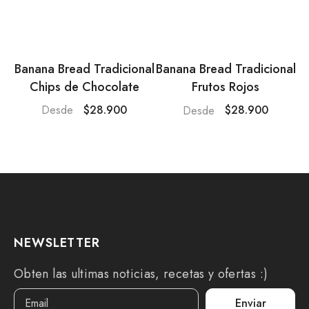
Banana Bread Tradicional
B
Banana Bread Tradicional
Chips de Chocolate
Frutos Rojos
$28.900
$28.900
Desde
Desde
NEWSLETTER
Obten las ultimas noticias, recetas y ofertas :)
Enviar