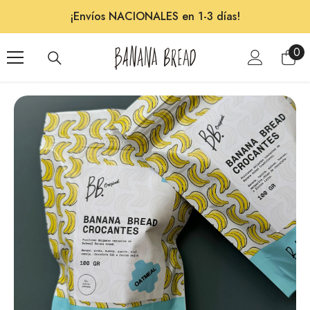
saltar al contenido
a
¡Envíos NACIONALES en 1-3 días!
0
0
ite