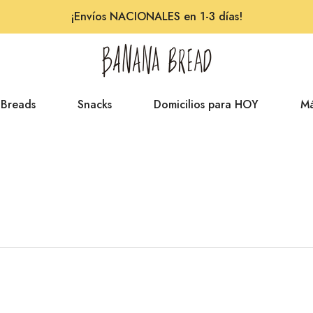
¡Envíos NACIONALES en 1-3 días!
 Breads
Snacks
Domicilios para HOY
Má