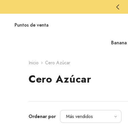
saltar al contenido
TIS en ordenes $100.000+ por página web
Puntos de venta
Banana
Inicio
Cero Azúcar
Cero Azúcar
Ordenar por
Más vendidos